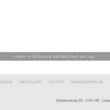
neem vrijblijvend contact met ons op
GBOUW
PARTICULIER
UTILITEIT
MAATSCHAPPELIJK
Hobahostraat 32 - 2161 HE - Liss