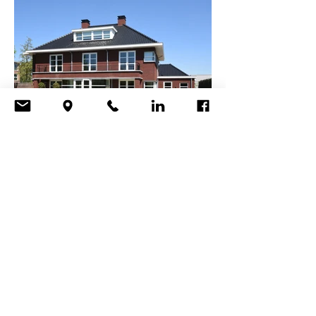
neem vrijblijvend contact met ons op
HOME
ALLE PROJECTEN
WONINGBOUW